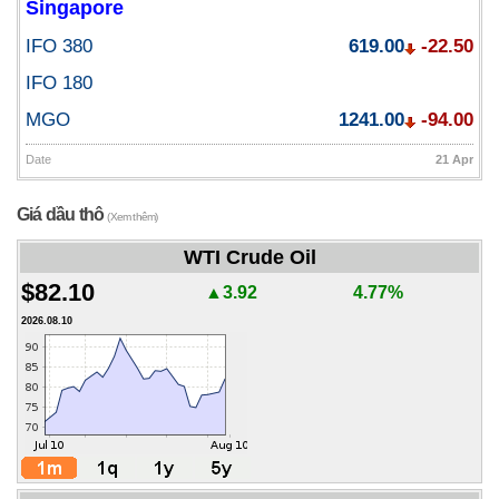
Singapore
IFO 380
619.00
-22.50
IFO 180
MGO
1241.00
-94.00
Date
21 Apr
Giá dầu thô
(Xem thêm)
WTI Crude Oil
$82.10
▲3.92
4.77%
2026.08.10