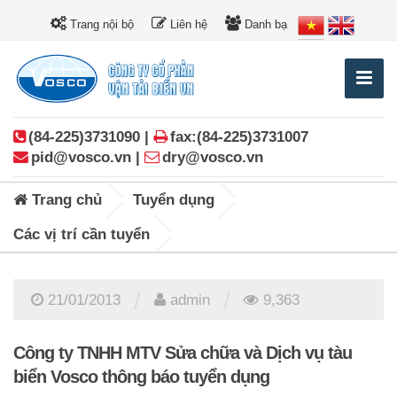
Trang nội bộ
Liên hệ
Danh bạ
(84-225)3731090 |
fax:(84-225)3731007
pid@vosco.vn |
dry@vosco.vn
Trang chủ
Tuyển dụng
Các vị trí cần tuyển
/
/
21/01/2013
admin
9,363
Công ty TNHH MTV Sửa chữa và Dịch vụ tàu
biển Vosco thông báo tuyển dụng