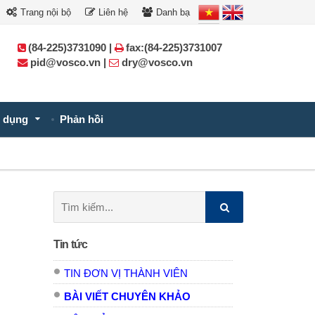
Trang nội bộ
Liên hệ
Danh bạ
(84-225)3731090 |
fax:(84-225)3731007
pid@vosco.vn |
dry@vosco.vn
 dụng
Phản hồi
Tìm
kiếm:
Tin tức
TIN ĐƠN VỊ THÀNH VIÊN
BÀI VIẾT CHUYÊN KHẢO