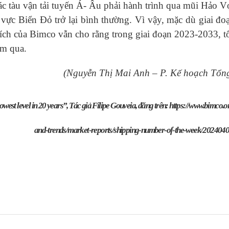
các tàu vận tải tuyến Á- Âu phải hành trình qua mũi Hảo V
 vực Biển Đỏ trở lại bình thường. Vì vậy, mặc dù giai đo
tích của Bimco vẫn cho rằng trong giai đoạn 2023-2033, t
ăm qua.
(Nguyễn Thị Mai Anh – P. Kế hoạch Tổn
lowest level in 20 years”, Tác giả Filipe Gouveia, đăng trên: https://www.bimco.
and-trends/market-reports/shipping-number-of-the-week/202404