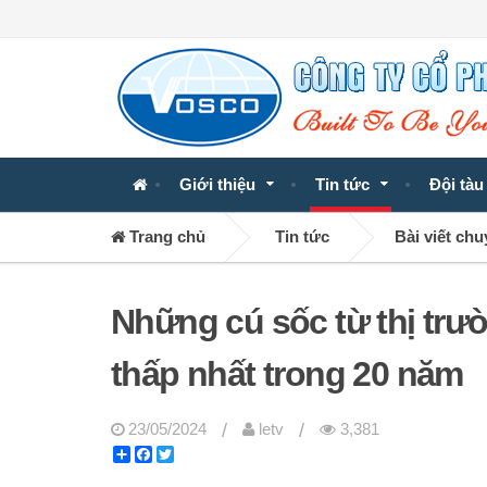
Giới thiệu
Tin tức
Đội tàu
Trang chủ
Tin tức
Bài viết ch
Những cú sốc từ thị trư
thấp nhất trong 20 năm
/
/
23/05/2024
letv
3,381
Share
Facebook
Twitter