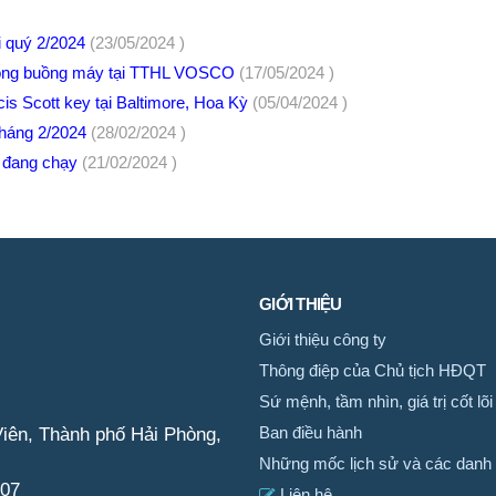
ời quý 2/2024
(23/05/2024 )
phỏng buồng máy tại TTHL VOSCO
(17/05/2024 )
is Scott key tại Baltimore, Hoa Kỳ
(05/04/2024 )
tháng 2/2024
(28/02/2024 )
r đang chạy
(21/02/2024 )
GIỚI THIỆU
Giới thiệu công ty
Thông điệp của Chủ tịch HĐQT
Sứ mệnh, tầm nhìn, giá trị cốt lõi
iên, Thành phố Hải Phòng,
Ban điều hành
Những mốc lịch sử và các danh 
007
Liên hệ