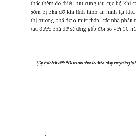
thác thêm do thiếu hụt cung tàu cục bộ khi 
sớm bị phá dỡ khi tình hình an ninh tại khu
thị trường phá dỡ ở mức thấp, các nhà phân 
tàu được phá dỡ sẽ tăng gấp đôi so với 10 n
(Dịch từ bài viết: “Demand shocks drive ship recycling to 