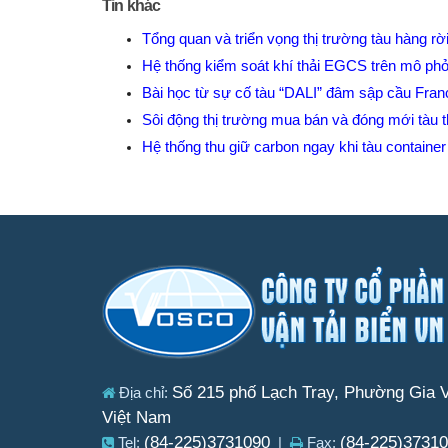
Tin khác
Tổng quan và triển vọng thị trường tàu hàng r
Hệ thống kiểm soát khí thải EGCS trên mô 
Bài học từ sự cố tàu “DALI” đâm sập cầu Franc
Sôi động thị trường mua bán và đóng mới tàu 
Hệ thống thu giữ carbon ngay khi tàu containe
Số 215 phố Lạch Tray, Phường Gia V
Địa chỉ:
Việt Nam
(84-225)3731090
(84-225)3731
Tel:
|
Fax: