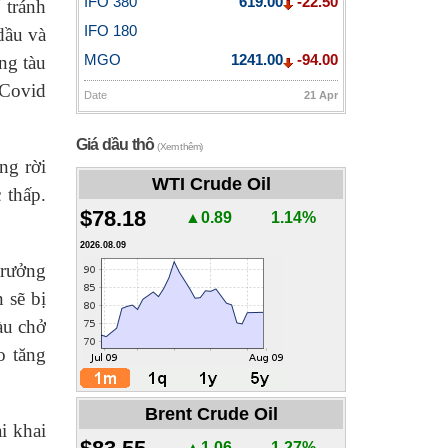
IFO 380
619.00
-22.50
 tránh
IFO 180
dầu và
ng tàu
MGO
1241.00
-94.00
 Covid
Date
21 Apr
Giá dầu thô
(Xem thêm)
ng rời
WTI Crude Oil
 thấp.
$78.18
▲0.89
1.14%
2026.08.09
trưởng
 sẽ bị
àu chở
o tăng
Brent Crude Oil
i khai
▲1.06
1.27%