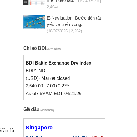
mềm đào tạo...
(10/07/2025 |
2,404)
E-Navigation: Bước tiến tất
yếu và triển vọng...
(10/07/2025 | 2,262)
Chỉ số BDI
(Xem thêm)
BDI Baltic Exchange Dry Index
BDIY:IND
(USD)· Market closed
2,640.00 7.00+0.27%
As of7:59 AM EDT 04/21/26.
Giá dầu
(Xem thêm)
Singapore
Vẫn là