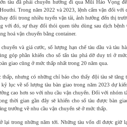
ớn tàu đã phải chuyển hướng đi qua Mũi Hảo Vọng để
 Houthi. Trong năm 2022 và 2023, lệnh cấm vận đối với 
hay đổi trong nhiều tuyến vận tải, ảnh hưởng đến thị trườ
ng với đó, sự thay đổi thói quen tiêu dùng sau dịch bệnh
àng hoá vận chuyển bằng container.
chuyển và giá cước, số lượng hạn chế tàu dầu và tàu hà
ng góp phần khiến cho số tấn tàu phá dỡ duy trì ở mức
 bàn giao cũng ở mức thấp nhất trong 20 năm qua.
thấp, nhưng có những chỉ báo cho thấy đội tàu sẽ tăng 
, kỷ lục về số lượng tàu bàn giao trong năm 2023 dự kiến
ưởng cao hơn so với nhu cầu vận chuyển. Đối với nhóm t
ong thời gian gần đây sẽ khiến cho số tàu được bàn gia
ăng trưởng về nhu cầu vận chuyển sẽ ở mức thấp.
rở lại trong những năm tới. Những tàu vốn dĩ được giữ lạ