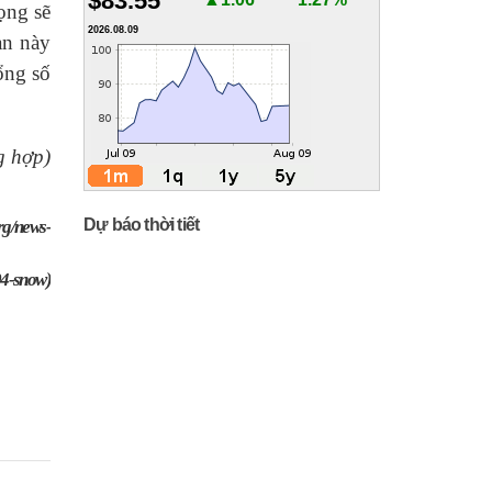
$83.55
ọng sẽ
2026.08.09
ạn này
ổng số
g hợp)
Dự báo thời tiết
org/news-
04-snow)