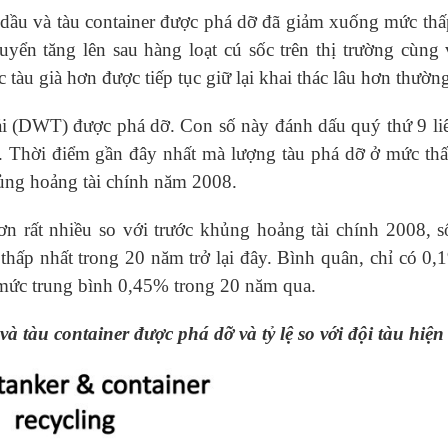
u dầu và tàu container được phá dỡ đã giảm xuống mức thấ
yển tăng lên sau hàng loạt cú sốc trên thị trường cùng 
tàu già hơn được tiếp tục giữ lại khai thác lâu hơn thường
tải (DWT) được phá dỡ. Con số này đánh dấu quý thứ 9 liê
 Thời điểm gần đây nhất mà lượng tàu phá dỡ ở mức th
hủng hoảng tài chính năm 2008.
ơn rất nhiều so với trước khủng hoảng tài chính 2008, 
hấp nhất trong 20 năm trở lại đây. Bình quân, chỉ có 0,
i mức trung bình 0,45% trong 20 năm qua.
và tàu container được phá dỡ và tỷ lệ so với đội tàu hiện