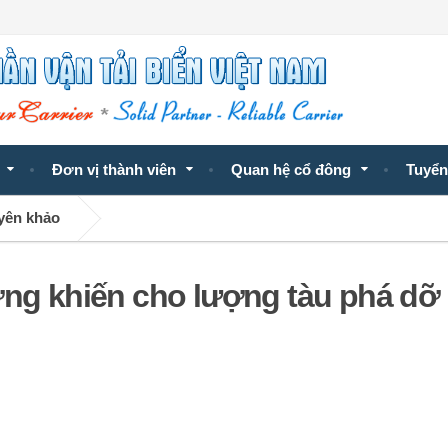
Đơn vị thành viên
Quan hệ cổ đông
Tuyển
uyên khảo
ờng khiến cho lượng tàu phá dỡ