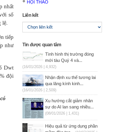
HỘI THẢO
p nhất
với số
Liên kết
 lệ.
n tiếp
ấp như
Tin được quan tâm
Tình hình thị trường đóng
mới tàu Quý 4 và...
số Dwt
(16/01/2026 | 4,932)
1% đội
Nhận định xu thế tương lai
qua lăng kính kinh...
(16/01/2026 | 2,509)
 có
Xu hướng cắt giảm nhân
sự do AI lan sang nhiều...
(08/01/2026 | 1,431)
Hiệu quả từ ứng dụng phần