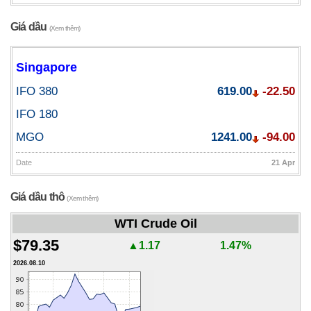
Giá dầu
(Xem thêm)
Singapore
IFO 380
619.00
-22.50
IFO 180
MGO
1241.00
-94.00
Date
21 Apr
Giá dầu thô
(Xem thêm)
WTI Crude Oil
$79.35
▲1.17
1.47%
2026.08.10