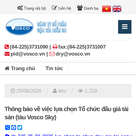
Trang nội bộ
Liên hệ
Danh bạ
(84-225)3731090 |
fax:(84-225)3731007
pid@vosco.vn |
dry@vosco.vn
Trang chủ
Tin tức
/
/
25/06/2026
letv
1,218
Thông báo về việc lựa chọn Tổ chức đấu giá tài
sản (tàu Vosco Sky)
Share
Facebook
Twitter