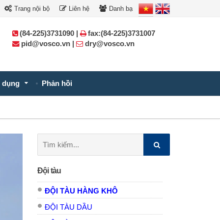
Trang nội bộ
Liên hệ
Danh bạ
(84-225)3731090 |
fax:(84-225)3731007
pid@vosco.vn |
dry@vosco.vn
 dụng
Phản hồi
Tìm
kiếm:
Đội tàu
ĐỘI TÀU HÀNG KHÔ
ĐỘI TÀU DẦU