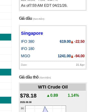
As of7:59 AM EDT 04/21/26.
Giá dầu
(Xem thêm)
Singapore
IFO 380
619.00
-22.50
IFO 180
MGO
1241.00
-94.00
Date
21 Apr
Giá dầu thô
(Xem thêm)
WTI Crude Oil
$78.18
▲0.89
1.14%
2026.08.08