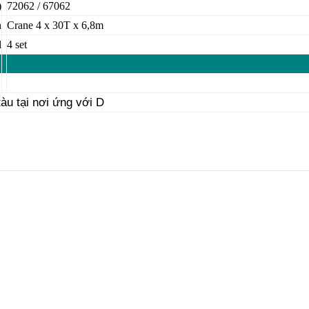
)
72062 / 67062
h
Crane 4 x 30T x 6,8m
d
4 set
àu tại nơi ứng với D