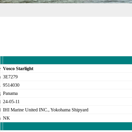
e
Vosco Starlight
n
3E7279
.
9514030
g
Panama
t
24-05-11
d
IHI Marine United INC., Yokohama Shipyard
s
NK