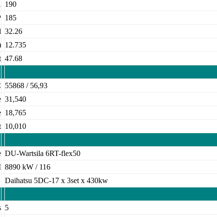
A
190
P
185
d
32.26
)
12.735
t
47.68
C
55868 / 56,93
e
31,540
e
18,765
t
10,010
e
DU-Wartsila 6RT-flex50
M
8890 kW / 116
E
Daihatsu 5DC-17 x 3set x 430kw
s
5