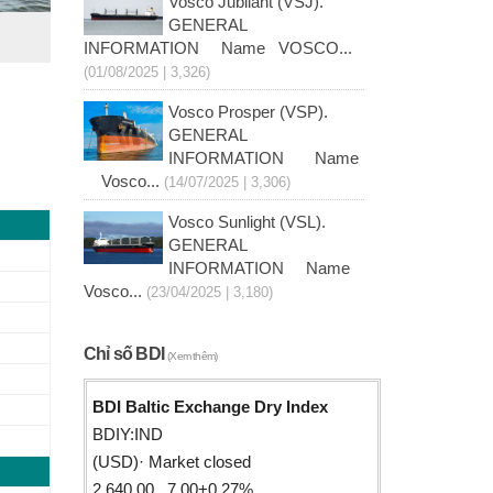
Vosco Jubilant (VSJ).
GENERAL
INFORMATION Name VOSCO...
(01/08/2025 | 3,326)
Vosco Prosper (VSP).
GENERAL
INFORMATION Name
Vosco...
(14/07/2025 | 3,306)
Vosco Sunlight (VSL).
GENERAL
INFORMATION Name
Vosco...
(23/04/2025 | 3,180)
Chỉ số BDI
(Xem thêm)
BDI Baltic Exchange Dry Index
BDIY:IND
(USD)· Market closed
2,640.00 7.00+0.27%