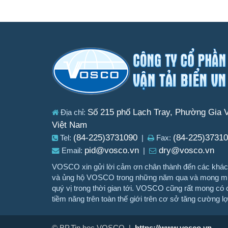
Số 215 phố Lạch Tray, Phường Gia V
Địa chỉ:
Việt Nam
(84-225)3731090
(84-225)3731
Tel:
|
Fax:
pid@vosco.vn
dry@vosco.vn
Email:
|
VOSCO xin gửi lời cảm ơn chân thành đến các khách
và ủng hộ VOSCO trong những năm qua và mong muố
quý vị trong thời gian tới. VOSCO cũng rất mong có c
tiềm năng trên toàn thế giới trên cơ sở tăng cường l
© BP.Tin học VOSCO |
https://www.vosco.vn