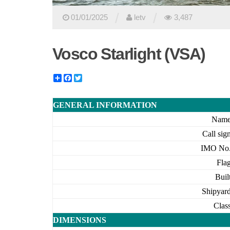
/
/
01/01/2025
letv
3,487
Vosco Starlight (VSA)
Share
Facebook
Twitter
GENERAL INFORMATION
Nam
Call sig
IMO No
Fla
Buil
Shipyar
Clas
DIMENSIONS