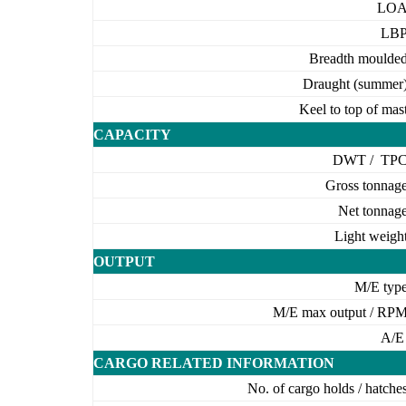
LO
LB
Breadth moulde
Draught (summer
Keel to top of mas
CAPACITY
DWT / TP
Gross tonnag
Net tonnag
Light weigh
OUTPUT
M/E typ
M/E max output / RP
A/
CARGO RELATED INFORMATION
No. of cargo holds / hatche