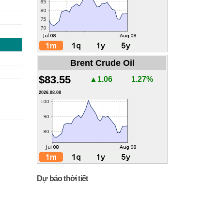
Brent Crude Oil
$83.55
▲1.06
1.27%
2026.08.08
Dự báo thời tiết