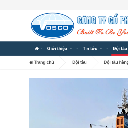
Giới thiệu
Tin tức
Đội tàu
Trang chủ
Đội tàu
Đội tàu hàn