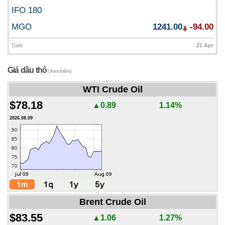
IFO 180
MGO
1241.00
-94.00
Date
21 Apr
Giá dầu thô
(Xem thêm)
WTI Crude Oil
$78.18
▲0.89
1.14%
2026.08.09
Brent Crude Oil
$83.55
▲1.06
1.27%