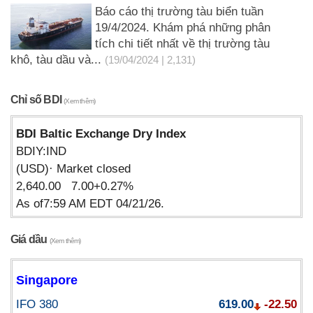
Báo cáo thị trường tàu biển tuần
19/4/2024. Khám phá những phân
tích chi tiết nhất về thị trường tàu
khô, tàu dầu và...
(19/04/2024 | 2,131)
Chỉ số BDI
(Xem thêm)
BDI Baltic Exchange Dry Index
BDIY:IND
(USD)· Market closed
2,640.00 7.00+0.27%
As of7:59 AM EDT 04/21/26.
Giá dầu
(Xem thêm)
Singapore
IFO 380
619.00
-22.50