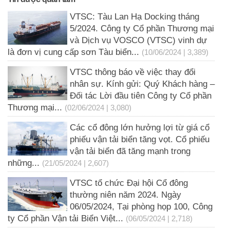
VTSC: Tàu Lan Hạ Docking tháng
5/2024. Công ty Cổ phần Thương mại
và Dịch vụ VOSCO (VTSC) vinh dự
là đơn vị cung cấp sơn Tàu biển...
(10/06/2024 | 3,389)
VTSC thông báo về việc thay đổi
nhân sự. Kính gửi: Quý Khách hàng –
Đối tác Lời đầu tiên Công ty Cổ phần
Thương mại...
(02/06/2024 | 3,080)
Các cổ đông lớn hưởng lợi từ giá cổ
phiếu vận tải biển tăng vọt. Cổ phiếu
vận tải biển đã tăng mạnh trong
những...
(21/05/2024 | 2,607)
VTSC tổ chức Đại hội Cổ đông
thường niên năm 2024. Ngày
06/05/2024, Tại phòng họp 100, Công
ty Cổ phần Vận tải Biển Việt...
(06/05/2024 | 2,718)