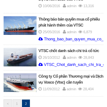
10/06/2016
admin
13,316
Thông báo bán quyền mua cổ phiếu
phát hành thêm của VTSC
25/05/2016
admin
6,879
Thong_bao_ban_quyen_mua_co_ph
VTSC chốt danh sách chi trả cổ tức
26/10/2012
admin
28,843
VTSC_Chot_danh_sach_chi_tra_co
Công ty Cổ phần Thương mại và Dịch
vụ Vosco (Vtsc) cần tuyển
11/09/2012
admin
28,404
<
1
2
Posts