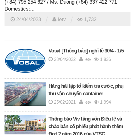
(+84) 795 254 627 / Ms. Duong (+84) 337 422 771
Domestics:...
/
/
24/04/2023
letv
1,732
Vosal [Thông báo] nghỉ lễ 30/4 - 1/5
28/04/2022
letv
1,836
Hàng hải lập tổ kiểm tra cước, phụ
thu vận chuyển container
25/02/2021
letv
1,994
Thông báo V/v tăng vốn Điều lệ và
chào bán cổ phiếu phát hành thêm
Đợt 2 năm 2016 của VTSC