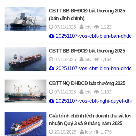
CBTT BB ĐHĐCĐ bất thường 2025
(bản đính chính)
07/11/2025
letv
1,222
20251107-vos-cbtt-bien-ban-dhdcd-
CBTT BB ĐHĐCĐ bất thường 2025
07/11/2025
letv
1,164
20251107-vos-cbtt-bien-ban-dhdcd-
CBTT NQ ĐHĐCĐ bất thường 2025
07/11/2025
letv
1,102
20251107-vos-cbtt-nghi-quyet-dhdc
Giải trình chênh lệch doanh thu và lợi
nhuận Quý 3 và 9 tháng năm 2025
20/10/2025
letv
1,776