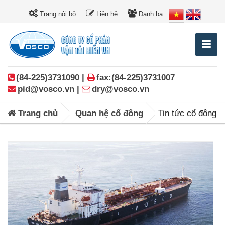
Trang nội bộ
Liên hệ
Danh bạ
(84-225)3731090 |
fax:(84-225)3731007
pid@vosco.vn |
dry@vosco.vn
Trang chủ
Quan hệ cổ đông
Tin tức cổ đông