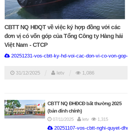
CBTT NQ HĐQT về việc ký hợp đồng với các
đơn vị có vốn góp của Tổng Công ty Hàng hải
Việt Nam - CTCP
20251231-vos-cbtt-ky-hd-voi-cac-don-vi-co-von-gop-c
/
/
31/12/2025
letv
1,086
CBTT NQ ĐHĐCĐ bất thường 2025
(bản đính chính)
07/11/2025
letv
1,315
20251107-vos-cbtt-nghi-quyet-dhdc