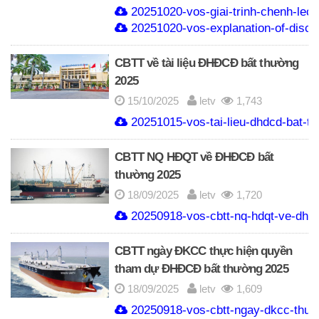
20251020-vos-giai-trinh-chenh-lec
20251020-vos-explanation-of-discr
CBTT về tài liệu ĐHĐCĐ bất thường
2025
15/10/2025
letv
1,743
20251015-vos-tai-lieu-dhdcd-bat-t
CBTT NQ HĐQT về ĐHĐCĐ bất
thường 2025
18/09/2025
letv
1,720
20250918-vos-cbtt-nq-hdqt-ve-dhdc
CBTT ngày ĐKCC thực hiện quyền
tham dự ĐHĐCĐ bất thường 2025
18/09/2025
letv
1,609
20250918-vos-cbtt-ngay-dkcc-thuc-