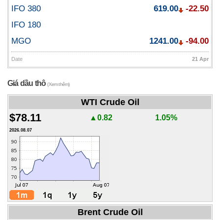
IFO 380
619.00
-22.50
IFO 180
MGO
1241.00
-94.00
Date
21 Apr
Giá dầu thô
(Xem thêm)
WTI Crude Oil
$78.11
▲0.82
1.05%
2026.08.07
Brent Crude Oil