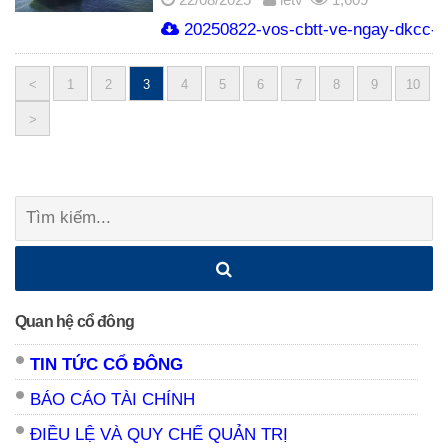
20250822-vos-cbtt-ve-ngay-dkcc-ch
<
1
2
3
4
5
6
7
8
9
10
Posts
>
navigation
Tìm
kiếm:
Quan hệ cổ đông
TIN TỨC CỔ ĐÔNG
BÁO CÁO TÀI CHÍNH
ĐIỀU LỆ VÀ QUY CHẾ QUẢN TRỊ