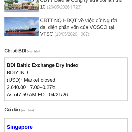
CBTT Điều lệ Công ty sửa đổi lần thứ
10
(26/05/2026 | 723)
CBTT NQ HĐQT về việc cử Người
đại diện phần vốn của VOSCO tại
VTSC
(18/05/2026 | 987)
Chỉ số BDI
(Xem thêm)
BDI Baltic Exchange Dry Index
BDIY:IND
(USD)· Market closed
2,640.00 7.00+0.27%
As of7:59 AM EDT 04/21/26.
Giá dầu
(Xem thêm)
Singapore