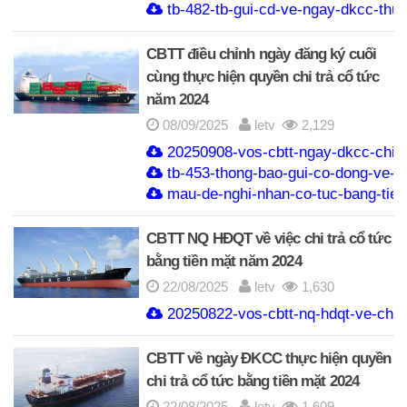
tb-482-tb-gui-cd-ve-ngay-dkcc-thu
CBTT điều chỉnh ngày đăng ký cuối
cùng thực hiện quyền chi trả cổ tức
năm 2024
08/09/2025
letv
2,129
20250908-vos-cbtt-ngay-dkcc-chi-tr
tb-453-thong-bao-gui-co-dong-ve-n
mau-de-nghi-nhan-co-tuc-bang-tie
CBTT NQ HĐQT về việc chi trả cổ tức
bằng tiền mặt năm 2024
22/08/2025
letv
1,630
20250822-vos-cbtt-nq-hdqt-ve-chi-t
CBTT về ngày ĐKCC thực hiện quyền
chi trả cổ tức bằng tiền mặt 2024
22/08/2025
letv
1,609