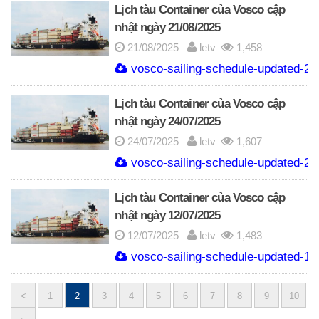
Lịch tàu Container của Vosco cập
nhật ngày 21/08/2025
21/08/2025
letv
1,458
vosco-sailing-schedule-updated-21
Lịch tàu Container của Vosco cập
nhật ngày 24/07/2025
24/07/2025
letv
1,607
vosco-sailing-schedule-updated-24-
Lịch tàu Container của Vosco cập
nhật ngày 12/07/2025
12/07/2025
letv
1,483
vosco-sailing-schedule-updated-12-
<
1
2
3
4
5
6
7
8
9
10
Posts