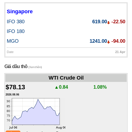
Singapore
IFO 380
619.00
-22.50
IFO 180
MGO
1241.00
-94.00
Date
21 Apr
Giá dầu thô
(Xem thêm)
WTI Crude Oil
$78.13
▲0.84
1.08%
2026.08.06