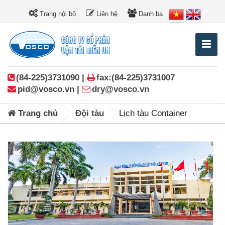
Trang nội bộ
Liên hệ
Danh bạ
(84-225)3731090 |
fax:(84-225)3731007
pid@vosco.vn |
dry@vosco.vn
Trang chủ
Đội tàu
Lịch tàu Container