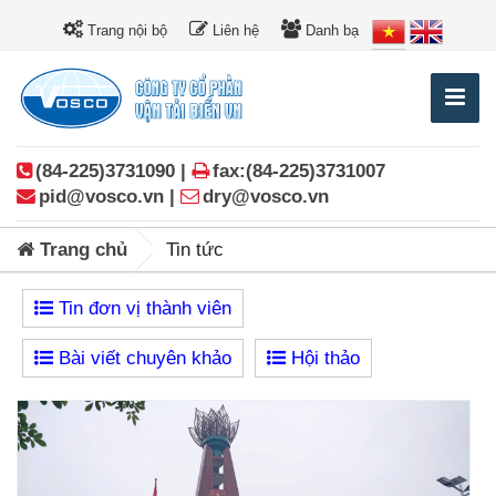
Trang nội bộ
Liên hệ
Danh bạ
(84-225)3731090 |
fax:(84-225)3731007
pid@vosco.vn |
dry@vosco.vn
Trang chủ
Tin tức
Tin đơn vị thành viên
Bài viết chuyên khảo
Hội thảo