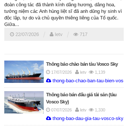
đoàn công tác đã thành kính dâng hương, dâng hoa,
tưởng niệm các Anh hùng liệt sĩ đã anh dũng hy sinh vì
độc lập, tự do và chủ quyền thiêng liêng của Tổ quốc.
Giữa...
/
/
22/07/2026
letv
717
Thông báo chào bán tàu Vosco Sky
17/07/2026
letv
1,139
thong-bao-chao-ban-tau-bien-vosco
Thông báo bán đấu giá tài sản (tàu
Vosco Sky)
07/07/2026
letv
1,330
thong-bao-dau-gia-tau-vosco-sky.p