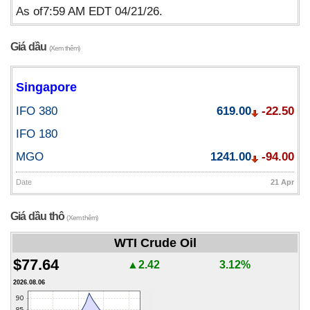
As of7:59 AM EDT 04/21/26.
Giá dầu
(Xem thêm)
Singapore
IFO 380
619.00
-22.50
IFO 180
MGO
1241.00
-94.00
Date
21 Apr
Giá dầu thô
(Xem thêm)
WTI Crude Oil
$77.64
▲2.42
3.12%
2026.08.06