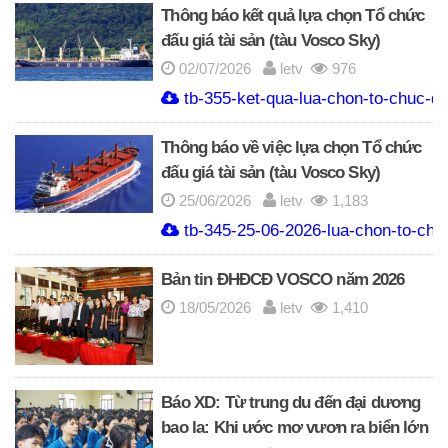
Thông báo kết quả lựa chọn Tổ chức
đấu giá tài sản (tàu Vosco Sky)
02/07/2026
letv
976
tb-355-ket-qua-lua-chon-to-chuc-da
Thông báo về việc lựa chọn Tổ chức
đấu giá tài sản (tàu Vosco Sky)
25/06/2026
letv
1,183
tb-345-25-06-2026-lua-chon-to-chuc
Bản tin ĐHĐCĐ VOSCO năm 2026
18/05/2026
letv
1,410
Báo XD: Từ trung du đến đại dương
bao la: Khi ước mơ vươn ra biển lớn